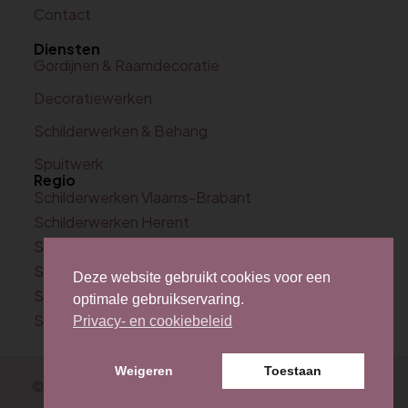
Contact
Diensten
Gordijnen & Raamdecoratie
Decoratiewerken
Schilderwerken & Behang
Spuitwerk
Regio
Schilderwerken Vlaams-Brabant
Schilderwerken Herent
Schilderwerken Leuven
Schilderwerken Bertem
Deze website gebruikt cookies voor een
Schilderwerken Kortenberg
optimale gebruikservaring.
Schilderwerken Lubbeek
Privacy- en cookiebeleid
Weigeren
Toestaan
© 2026 Deco Creations -
Sitemap
-
Privacy Policy
. Site by
The Online Builders