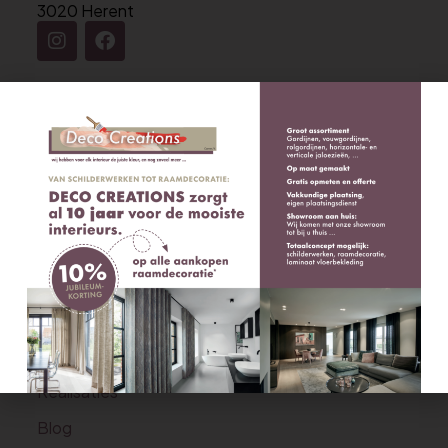
3020 Herent
Contact
0472 77 23 80
info@decocreations.be
Geef ons een Google Beoordeling
Navigatie
Home
Schilderwerken & Behang
Gordijnen & Raamdecoratie
Decoratiewerken
Tapijten
Realisaties
Blog