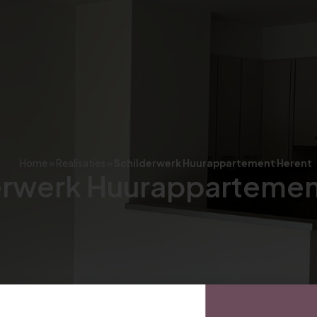
Home
»
Realisaties
»
Schilderwerk Huurappartement Herent
erwerk Huurappartemen