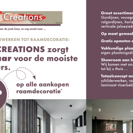
werk
in een huurappartement te Herent, Vlaams Brabant. Klaa