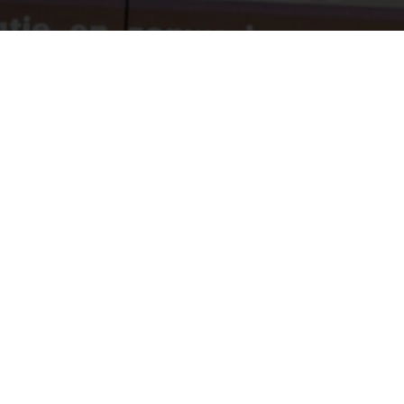
Deco Creations
Contac
0472
info
Geef
Deco Creations Comm V.
Beoo
Schilderwerken, Behangwerken &
Gordijnen
BE 0641.657.275
Sint-Michielsstraat 27,
3020 Herent