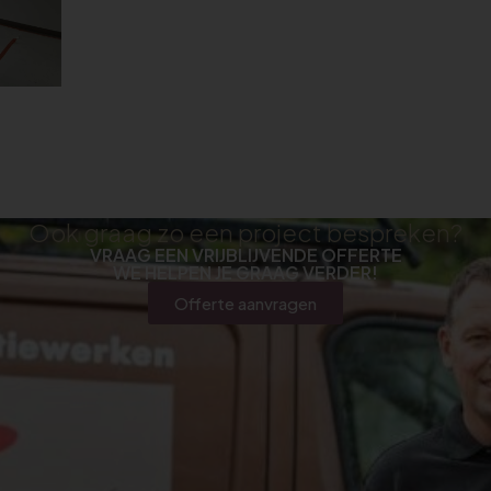
Ook graag zo een project bespreken?
VRAAG EEN VRIJBLIJVENDE OFFERTE
WE HELPEN JE GRAAG VERDER!
Offerte aanvragen