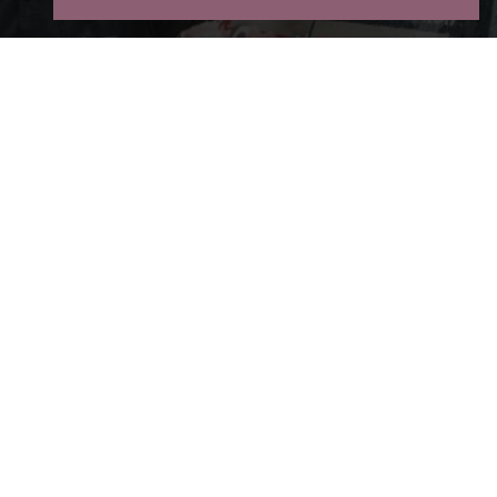
Diensten
Gordijnen & Raamdecoratie
Decoratiewerken
Schilderwerken & Behang
Spuitwerk
Regio
Schilderwerken Vlaams-Brabant