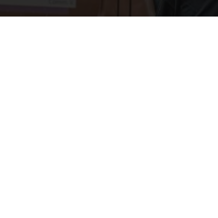
t
Navigatie
Home
 77 23 80
@decocreations.be
Schilderwerken & Behang
 ons een Google
rdeling
Gordijnen & Raamdecoratie
Decoratiewerken
Tapijten