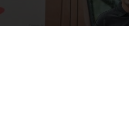
t
Navigatie
Home
 77 23 80
@decocreations.be
Schilderwerken & Behang
 ons een Google
rdeling
Gordijnen & Raamdecoratie