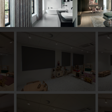
ape
rape geplaatst bij kinderdagverblijf Babilou in Saint Gilles. D