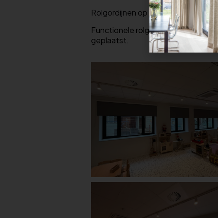
Rolgordijnen op maat van Louverdr
Functionele rolgordijnen van Louverd
geplaatst.