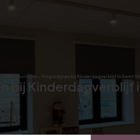
Home
»
Realisaties
»
Rolgordijnen bij Kinderdagverblijf in Saint Gi
 bij Kinderdagverblijf i