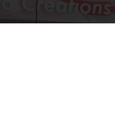
Deco Creations
Contac
0472
info
Geef
Deco Creations Comm V.
Beoo
Schilderwerken, Behangwerken &