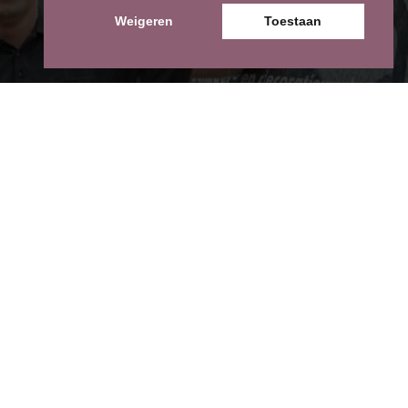
Weigeren
Toestaan
Diensten
Gordijnen & Raamdecoratie
Decoratiewerken
Schilderwerken & Behang